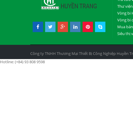
Thư viện
Vòng bi 
Vòng bi 
Mua bán 
Siêu thị 
Công ty TNHH Thương Mại Thiết Bị Công Nghiệp Huyền T
Hotline: (+84) 93 808 9598