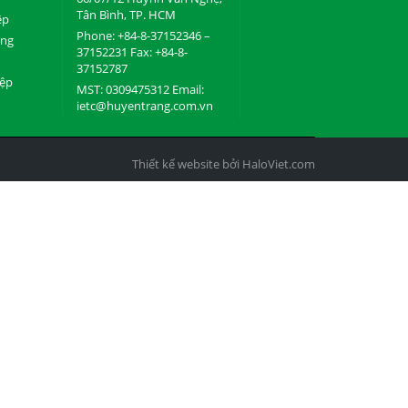
Tân Bình, TP. HCM
ệp
Phone: +84-8-37152346 –
ụng
37152231 Fax: +84-8-
37152787
iệp
MST: 0309475312 Email:
ietc@huyentrang.com.vn
Thiết kế website bởi HaloViet.com