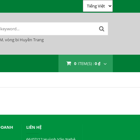
YM
,
vòng bi Huyền Trang
0
ITEM(S) :
0 ₫
 DOANH
LIÊN HỆ
66/07/12 Huỳnh Văn Nghệ,