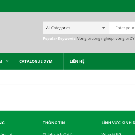
Vòng bi công nghiệp
,
vòng bi D
Popular Keywords:
M
CATALOGUE DYM
LIÊN HỆ
NG
THÔNG TIN
LĨNH VỰC KINH
vòng bi
Chính sách đại lý
Vòng bi KG