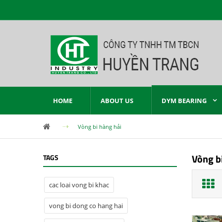
HOME
ABOUT US
DYM BEARING
Vòng bi hàng hải
Vòng b
TAGS
cac loai vong bi khac
vong bi dong co hang hai