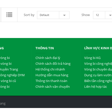
Sort by
Show
Default
12
NG
THÔNG TIN
LĨNH VỰC KINH
vòng bi
Chính sách đại lý
Vòng bi KG
 vòng bi
Chính sách đổi trả hàng
Vòng bi công nghi
Huyền Trang
Hệ thống chi nhánh
Vòng bi chuyên d
công nghiệp DYM
Hướng dẫn mua hàng
Dụng cụ làm vườn
vòng bi cũ
Thông tin thanh toán
Biến tần công ngh
vòng bi
Chính sách vận chuyển
Liên hệ hợp tác
rang