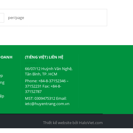
per/page
 DOANH
(TIẾNG VIỆT) LIÊN HỆ
66/07/12 Huỳnh Văn Nghệ,
Tân Bình, TP. HCM
ệp
Phone: +84-8-37152346 –
ụng
37152231 Fax: +84-8-
37152787
iệp
MST: 0309475312 Email:
ietc@huyentrang.com.vn
Thiết kế website bởi HaloViet.com