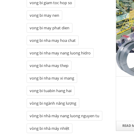
vong bi giam toc hop so
vong bi may nen
vong bi may phat dien
vong bi nha may hoa chat
vong bi nha may nang luong hidro
vong bi nha may thep
vong bi nha may xi mang
vong bi tuabin hang hai
vòng bi ngành năng lượng
vòng bi nhà máy nang luong nguyen tu
READ 
vòng bi nhà máy nhiệt