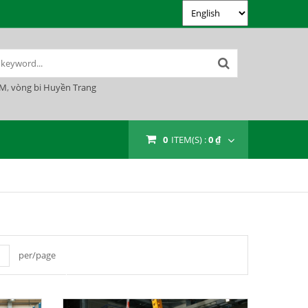
YM
,
vòng bi Huyền Trang
0
ITEM(S) :
0 ₫
per/page