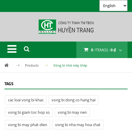
0
ITEM(S) :
0 ₫
Products
Vòng bi nhà máy thép
TAGS
cac loai vong bi khac
vong bi dong co hang hai
vong bi giam toc hop so
vong bi may nen
vong bi may phat dien
vong bi nha may hoa chat