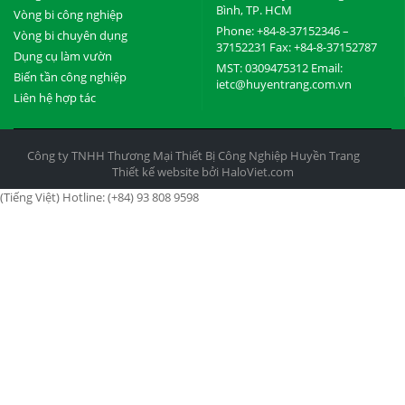
Bình, TP. HCM
Vòng bi công nghiệp
Phone: +84-8-37152346 –
Vòng bi chuyên dụng
37152231 Fax: +84-8-37152787
Dụng cụ làm vườn
MST: 0309475312 Email:
Biến tần công nghiệp
ietc@huyentrang.com.vn
Liên hệ hợp tác
Công ty TNHH Thương Mại Thiết Bị Công Nghiệp Huyền Trang
Thiết kế website bởi HaloViet.com
(Tiếng Việt) Hotline: (+84) 93 808 9598