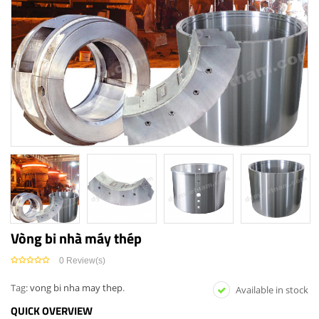
Vòng bi nhà máy thép
0
Review(s)
Tag:
vong bi nha may thep
.
Available in stock
QUICK OVERVIEW