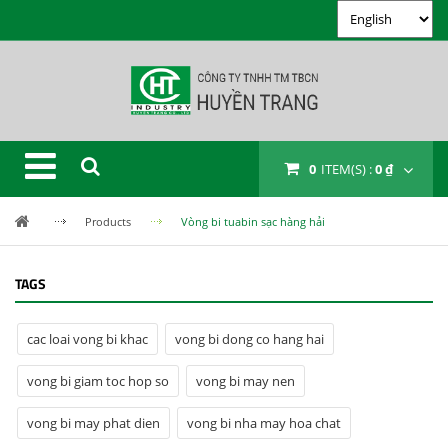
0
ITEM(S) :
0 ₫
Products
Vòng bi tuabin sạc hàng hải
TAGS
cac loai vong bi khac
vong bi dong co hang hai
vong bi giam toc hop so
vong bi may nen
vong bi may phat dien
vong bi nha may hoa chat