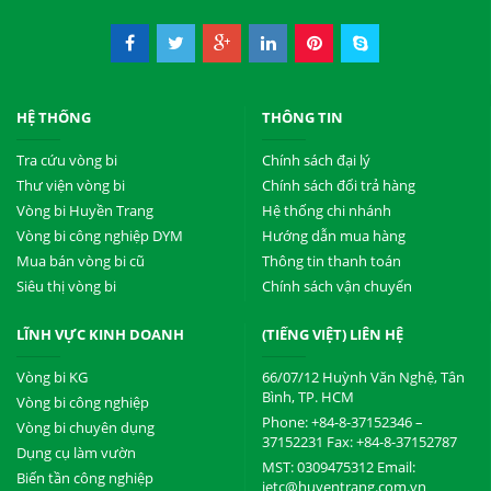
HỆ THỐNG
THÔNG TIN
Tra cứu vòng bi
Chính sách đại lý
Thư viện vòng bi
Chính sách đổi trả hàng
Vòng bi Huyền Trang
Hệ thống chi nhánh
Vòng bi công nghiệp DYM
Hướng dẫn mua hàng
Mua bán vòng bi cũ
Thông tin thanh toán
Siêu thị vòng bi
Chính sách vận chuyển
LĨNH VỰC KINH DOANH
(TIẾNG VIỆT) LIÊN HỆ
Vòng bi KG
66/07/12 Huỳnh Văn Nghệ, Tân
Bình, TP. HCM
Vòng bi công nghiệp
Phone: +84-8-37152346 –
Vòng bi chuyên dụng
37152231 Fax: +84-8-37152787
Dụng cụ làm vườn
MST: 0309475312 Email:
Biến tần công nghiệp
ietc@huyentrang.com.vn