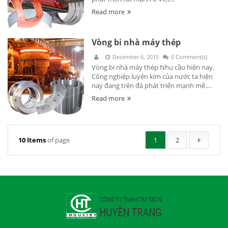
Read more
Vòng bi nhà máy thép
December 6, 2015
0 Comment(s)
Vòng bi nhà máy thép Nhu cầu hiện nay.
Công nghiệp luyện kim của nước ta hiện
nay đang trên đà phát triển mạnh mẽ....
Read more
10 Items
of page
1
2