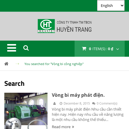
0
ITEM(S) :
0 ₫
You searched for "Vòng bi công nghiệp"
Search
Vòng bi máy phát điện.
December 8, 2015
0 Comment(s)
Vòng bi máy phát điện Nhu cầu cần thiết
hiện nay. Hiện nay nhu cầu về năng lượng
là một nhu cầu không thể thiếu...
Read more